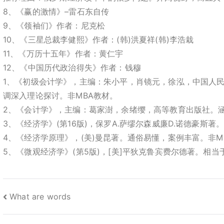
8、《赢的激情》–雷石东自传
9、《领袖们》作者：尼克松
10、《三星总裁李健熙》作者：(韩)洪夏祥(韩)李浩栽
11、《万历十五年》作者：黄仁宇
12、《中国历代政治得失》作者：钱穆
1、《初级会计学》，主编：朱小平，肖镜元，徐泓，中国人
调深入理论探讨。非MBA教材。
2、《会计学》，主编：葛家澍，余绪缨，高等教育出版社。涵
3、《经济学》(第16版)，保罗A.萨缪尔森威廉D.诺德豪斯
4、《经济学原理》，(美)曼昆著。通俗易懂，案例丰富。非M
5、《微观经济学》(第5版)，[美]平狄克鲁宾费尔德著。相
文
What are words
章