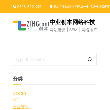
跳
0318-6901221
衡水市桃城区恒茂城一区32号楼36室
转
到
中业创本网络科技
内
网站建设 | SEM | 网络推广
容
S
e
a
分类
r
c
Google
h
SEO
f
企业管理