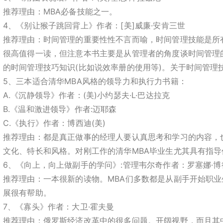
推荐理由：MBA必备技能之一。
4、《别让猴子跳回背上》作者：[美]威廉·安肯三世
推荐理由：时间管理的重要性性不言而喻，时间管理技能是所有
很高值得一读，但注意本书主要是从管理者的角度谈时间管理
的时间管理技巧知识(比如说效率册的使用等)。关于时间管理
5、三本适合清华MBA风格的领导力和执行力书籍：
A.《沉静领导》作者：(美)小约瑟夫·L·巴达拉克
B.《温和激进领导》作者:迈耶森
C.《执行》作者：博西迪(美)
推荐理由：都是真正做事的经理人要认真思考和学习的内容，
文化、特长和风格。对刚工作的清华MBA毕业生尤其具有指导
6、《向上，向上做副手的学问》:管理韦尔奇作者：罗塞娜·博
推荐理由：一本很新的读物。MBA们多数都是从副手开始职业
展很有帮助。
7、《寡头》作者：大卫·霍夫曼
推荐理由：俄罗斯经济改革中的很多问题。开阔视野，而且其