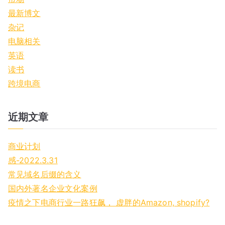
:
最新博文
杂记
电脑相关
英语
读书
跨境电商
近期文章
商业计划
感-2022.3.31
常见域名后缀的含义
国内外著名企业文化案例
疫情之下电商行业一路狂飙， 虚胖的Amazon, shopify?