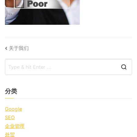
文
关于我们
章
S
导
e
航
a
分类
r
c
Google
h
SEO
f
企业管理
o
外贸