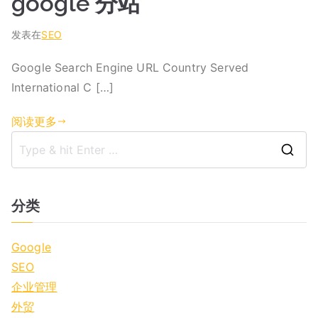
google 分站
发表在
SEO
Google Search Engine URL Country Served
International C […]
阅读更多
S
e
a
分类
r
c
Google
h
SEO
f
企业管理
o
外贸
r