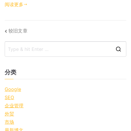
阅读更多
文
较旧文章
章
S
导
e
航
a
分类
r
c
Google
h
SEO
f
企业管理
o
外贸
r
市场
:
最新博文