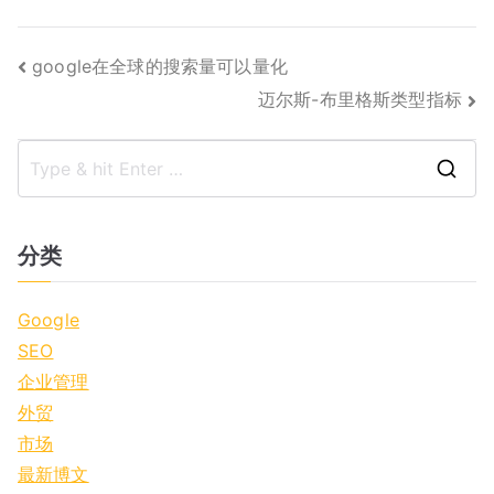
文
google在全球的搜索量可以量化
迈尔斯-布里格斯类型指标
章
导
S
航
e
a
分类
r
c
Google
h
SEO
f
企业管理
o
外贸
r
市场
:
最新博文