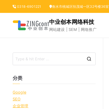
跳
0318-6901221
衡水市桃城区恒茂城一区32号楼36室
转
到
中业创本网络科技
内
网站建设 | SEM | 网络推广
容
S
e
a
分类
r
c
Google
h
SEO
f
企业管理