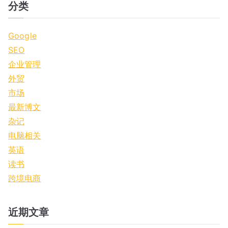
a
分类
r
c
Google
h
SEO
f
企业管理
o
外贸
r
市场
:
最新博文
杂记
电脑相关
英语
读书
跨境电商
近期文章