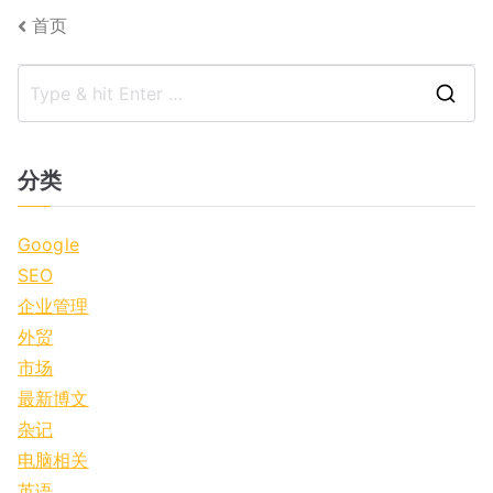
文
首页
章
S
导
e
航
a
分类
r
c
Google
h
SEO
f
企业管理
o
外贸
r
市场
:
最新博文
杂记
电脑相关
英语