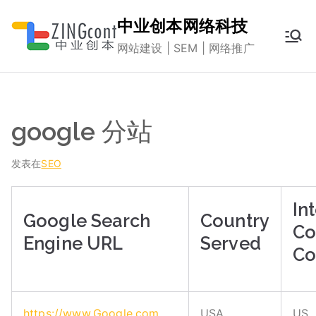
跳
中业创本网络科技
转
网站建设 | SEM | 网络推广
到
内
容
google 分站
发表在
SEO
In
Google Search
Country
Co
Engine URL
Served
Co
https://www.Google.com
USA
US