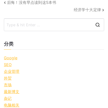
文
后悔！没有早点读到这5本书
经济学十大定律
章
导
S
航
e
a
分类
r
c
Google
h
SEO
f
企业管理
o
外贸
r
市场
:
最新博文
杂记
电脑相关