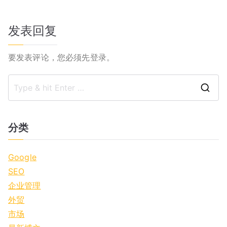
导
发表回复
航
要发表评论，您必须先
登录
。
S
e
a
分类
r
c
Google
h
SEO
f
企业管理
o
外贸
r
市场
: