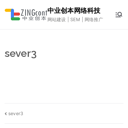
跳
中业创本网络科技
转
网站建设 | SEM | 网络推广
到
内
容
sever3
文
sever3
章